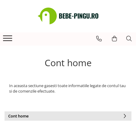
SHOP
Articole hranire bebelusi
Tacamuri copii si bebelusi
Bavete
Cani si pahare bebelusi
Cont home
Genti pentru prânz
Vesela copii si bebelusi
Accesorii scaun antilop
Accesorii bucatarie
In aceasta sectiune gasesti toate informatiile legate de contul tau
si de comenzile efectuate.
Cont home