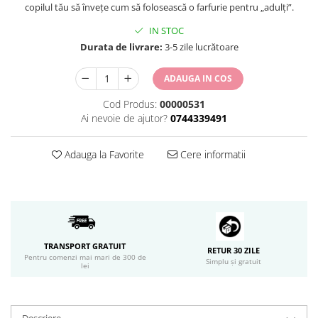
copilul tău să învețe cum să folosească o farfurie pentru „adulți”.
IN STOC
Durata de livrare:
3-5 zile lucrătoare
ADAUGA IN COS
Cod Produs:
00000531
Ai nevoie de ajutor?
0744339491
Adauga la Favorite
Cere informatii
TRANSPORT GRATUIT
RETUR 30 ZILE
Pentru comenzi mai mari de 300 de
Simplu și gratuit
lei