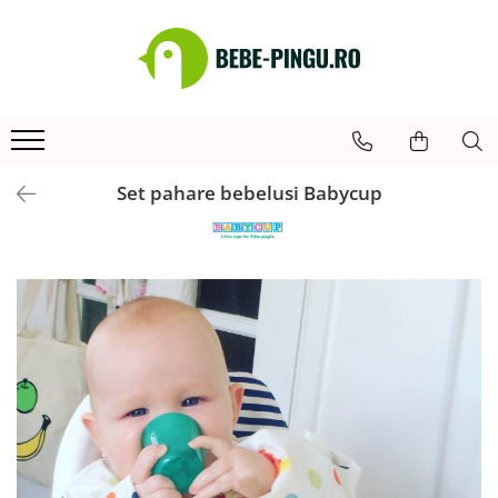
SHOP
Articole hranire bebelusi
Tacamuri copii si bebelusi
Bavete
Set pahare bebelusi Babycup
Cani si pahare bebelusi
Genti pentru prânz
Vesela copii si bebelusi
Accesorii scaun antilop
Accesorii bucatarie