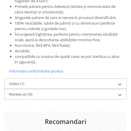
sugarilor de 4 luni+;
Primele pahare pentru bebeluși testate și recomandate de
către dentiști și ortodontiști;
Singurele pahare de care ai nevoie în procesul diversificării;
100% reciclabile, iubite de părinți și cu dimensiuni perfecte
pentru mâinile și gurițele mici;
Încurajează înghițirea, perfecte pentru menținerea sănătății
orale, ajută la dezvoltarea abilităților motrice fine;
Non-toxice, fără BPA, fără ftalați;
durabile;
compatibile cu masina de spalat vase; se pot steriliza cu abur
în siguranță.
Informatii conformitate produs
Video
(1)
Review-uri
(0)
Recomandari