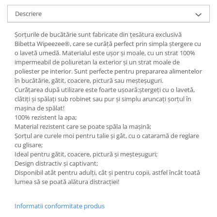
Descriere
Șorțurile de bucătărie sunt fabricate din țesătura exclusivă
Bibetta Wipeezee®, care se curăță perfect prin simpla ștergere cu
o lavetă umedă. Materialul este ușor și moale, cu un strat 100%
impermeabil de poliuretan la exterior și un strat moale de
poliester pe interior. Sunt perfecte pentru prepararea alimentelor
în bucătărie, gătit, coacere, pictură sau meșteșuguri.
Curățarea după utilizare este foarte ușoară:ștergeți cu o lavetă,
clătiți și spălați sub robinet sau pur și simplu aruncați șorțul în
mașina de spălat!
100% rezistent la apa;
Material rezistent care se poate spăla la mașină;
Șorțul are curele moi pentru talie și gât, cu o cataramă de reglare
cu glisare;
Ideal pentru gătit, coacere, pictură și meșteșuguri;
Design distractiv și captivant;
Disponibil atât pentru adulți, cât și pentru copii, astfel încât toată
lumea să se poată alătura distracției!
Informatii conformitate produs