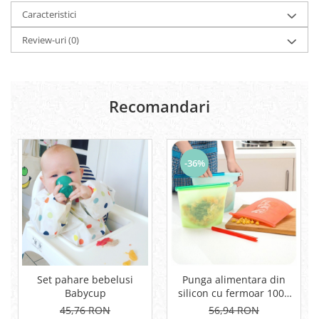
Caracteristici
Review-uri
(0)
Recomandari
-36%
Set pahare bebelusi
Punga alimentara din
Babycup
silicon cu fermoar 1000
ml - resigilabila, gradata,
45,76 RON
56,94 RON