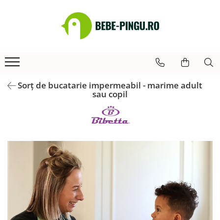
SHOP
Articole hranire bebelusi
Tacamuri copii si bebelusi
Bavete
Sorț de bucatarie impermeabil - marime adult
Cani si pahare bebelusi
sau copil
Genti pentru prânz
Vesela copii si bebelusi
Accesorii scaun antilop
Accesorii bucatarie