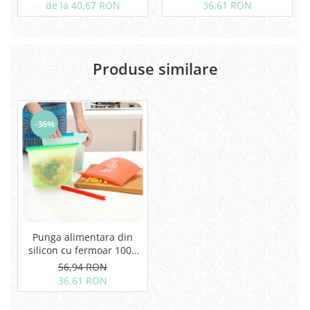
reutilizabila
de la 40,67 RON
36,61 RON
Produse similare
-36%
Punga alimentara din
silicon cu fermoar 1000
ml - resigilabila, gradata,
56,94 RON
reutilizabila
36,61 RON